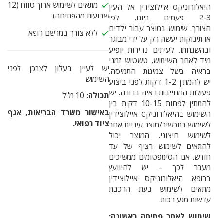
מתאים לשימוש ארוך טווח (12
היאלורוניקס איילוצידין אל העין
שבועות מהפתיחה)
2-3 פעמים ביום, לפי
הצורך. שימוש במוצר עבור
ילדים
ללא צורך במרשם רופא
או תינוקות יעשה רק על ידי מבוגר
ובהשגחתו. לעיתים נדירות יופיע
מיד לאחר השימוש, טשטוש זמני
יש לעיין בעלון לצרכן לפני
בראיה בשל צמיגות התמיסה.
השימוש
יש להמתין 1-2 דקות לפני ביצוע
פעולות המחייבות ראיה
ברורה. יש
תכולה:
10 מ"ל
להמתין לפחות 10-15 דקות בין
באישור משרד הבריאות, אגף
השימוש בהיאלורוניקס איילוצידין
ציוד רפואי.
לשימוש בתכשיר/מוצר עיניים אחר
לשימוש חיצוני. המוצר יכול
להתאים לשימוש רציף של עד
חודש. אם
הסימפטומים ממשיכים
מעבר לכך – יש להיוועץ
ברופא. היאלורוניקס איילוצידין
מתאים לשימוש בעת הרכבת
עדשות מגע רכות.
שימוש לאחר פתיחה ראשונה: