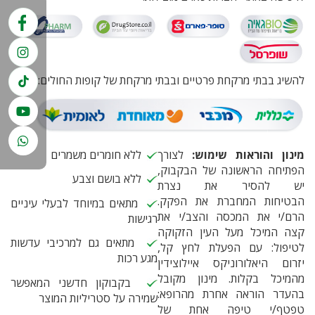
להשיג בבתי מרקחת פרטיים ובבתי מרקחת של קופות החולים:
מינון והוראות שימוש:
לצורך
ללא חומרים משמרים
הפתיחה הראשונה של הבקבוק,
ללא בושם וצבע
יש להסיר את נצרת
הבטיחות המחברת את הפקק.
מתאים במיוחד לבעלי עיניים
הרם/י את המכסה והצב/י את
רגישות
קצה המיכל מעל העין הזקוקה
מתאים גם למרכיבי עדשות
לטיפול: עם הפעלת לחץ
קל,
מגע רכות
יזרום היאלורוניקס איילוצידין
מהמיכל בקלות. מינון מקובל
בקבוקון חדשני המאפשר
בהעדר הוראה אחרת מהרופא:
שמירה על סטריליות המוצר
טפטף/י טיפה אחת של